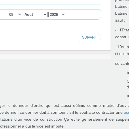
bâtime
bâtime
sauf :
- l'Éta
constru
SUIVANT
- L'ent
si elle
suivants
b
C
d
p
ger le donneur d’ordre qui est aussi définis comme maitre d’ouvr
ernier, ce dernier doit à son tour , s’il le souhaite contracter une
as
ations d’un vice de construction Ça évite généralement de suspendr
ofessionnel à qui le vice est imputé