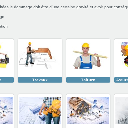
citées le dommage doit être d’une certaine gravité et avoir pour conséq
age
ation
e
Travaux
Toiture
Assur