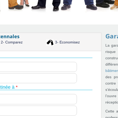
Gar
cennales
2- Comparez
3- Economisez
La gara
risqu
constr
différ
bâtime
des pro
contre 
tinée à
*
s’écoul
l’ouvr
récepti
Cette a
profes