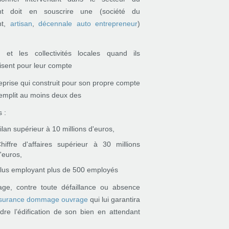
nt doit en souscrire une (société du
nt,
artisan
,
décennale auto entrepreneur
)
t et les collectivités locales quand ils
isent pour leur compte
reprise qui construit pour son propre compte
 remplit au moins deux des
 :
ilan supérieur à 10 millions d'euros,
hiffre d'affaires supérieur à 30 millions
'euros,
lus employant plus de 500 employés
age, contre toute défaillance ou absence
surance dommage ouvrage
qui lui garantira
e l’édification de son bien en attendant