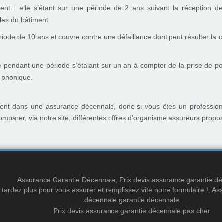
nt : elle s’étant sur une période de 2 ans suivant la réception de
les du bâtiment
iode de 10 ans et couvre contre une défaillance dont peut résulter la c
re pendant une période s’étalant sur un an à compter de la prise de 
 phonique.
luent dans une assurance décennale, donc si vous êtes un profession
mparer, via notre site, différentes offres d’organisme assureurs propos
Assurance Garantie Décennale
,
Prix devis assurance garantie d
 tardez plus pour vous assurer et remplissez vite notre formulaire !
,
Ass
décennale
garantie décennale
Prix devis assurance garantie décennale pas cher