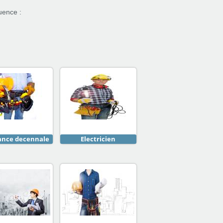
uence :
ance decennale
Electricien