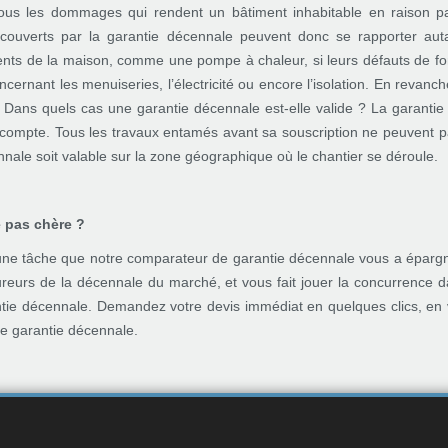
ous les dommages qui rendent un bâtiment inhabitable en raison p
couverts par la garantie décennale peuvent donc se rapporter aut
ments de la maison, comme une pompe à chaleur, si leurs défauts de fon
ncernant les menuiseries, l’électricité ou encore l’isolation. En revan
Dans quels cas une garantie décennale est-elle valide ? La garantie 
compte. Tous les travaux entamés avant sa souscription ne peuvent pas
ennale soit valable sur la zone géographique où le chantier se déroule.
 pas chère ?
ne tâche que notre comparateur de garantie décennale vous a épargner,
ureurs de la décennale du marché, et vous fait jouer la concurrence da
rantie décennale. Demandez votre devis immédiat en quelques clics, en v
lle garantie décennale.