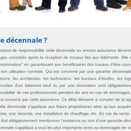
ie décennale ?
rance de responsabilité civile décennale ou encore assurance décenna
s constatés après la réception de travaux liés aux bâtiments. Elle est
consommateur" en garantissant aux bénéficiaires des travaux d’être 
t son utilisation normale. Qui est concerné par une garantie décenna
œuvre, les architectes, les techniciens, les bureaux d’études, les ing
ruction d’un bâtiment neuf ou par une rénovation sont obligatoire
sabilité de ces professionnels pendant dix ans en cas de dommages. Il
 couverts par cette assurance. Ce délai démarre à compter de la sign
rantie décennale s’applique aux futurs propriétaires ainsi qu’aux acqu
ine, une véranda, une installation de chauffage, etc. En cas de vente
te doit obligatoirement mentionner l’existence ou non d’une garantie 
cennale s’applique à tous les plus importants vices ou dommages de cons