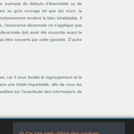
ar exemple de défauts d’étanchéité ou de
ant au gros ouvrage tel que les murs, la
ctionnement rendent le bien inhabitable. Il
che, l’assurance décennale ne s’applique pas
décennale doit avoir été souscrite avant le
 être couverts par cette garantie. D’autre
 car il vous facilite le regroupement et la
ns une totale impartialité, afin de vous les
eillant sur l'exactitude des informations de
Réseaux Sociaux
🍪 Ce site web utilise des cookies